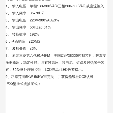
1、 输入电压：单相130-300VAC/三相260-500VAC,或直流输入
2、 输入频率：35-70HZ
3、 输出电压：220V/380VAC±3%
4、 输出频率：50HZ±0.01%
5、 转换效率：≥92%
6，动态响应：≤20MS
7、 波形失真：≤3%
8、 原装三菱第六代模块IPM，美国DSP28335控制芯片，隔离变
压器输出，稳定性好。具有过高压、过电流、短路及过热警告装
置，32位微处理器控制，LCD液晶+LED告警指示。
9、功率范围5KW-50KW可定制，并获得船级社CCS认可
IP20壁挂式或抽屉式：