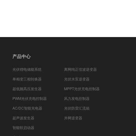
产品中心
光伏锂电储能系统
离网纯正弦波逆变器
单相变三相转换器
光伏水泵逆变器
超低频高压发生器
MPPT光伏充电控制器
PWM光伏充电控制器
风力发电控制器
AC/DC智能充电器
光伏防雷汇流箱
超声波发生器
并网逆变器
智能软启动器